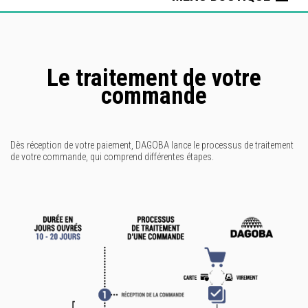
T-shirt
Sweat / Veste
Le traitement de votre
Judogis Mizuno
commande
Ensemble
Sacs
Dès réception de votre paiement, DAGOBA lance le processus de traitement
Casquette / bob
de votre commande, qui comprend différentes étapes.
Pantalon