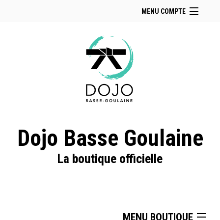
MENU COMPTE
Accueil
Retour à notre site
Facebook
Instagram
Se connecter
Panier (
vide
)
Dojo Basse Goulaine
La boutique officielle
MENU BOUTIQUE