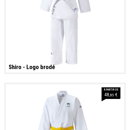
Shiro - Logo brodé
À PARTIR DE
48
€
,85