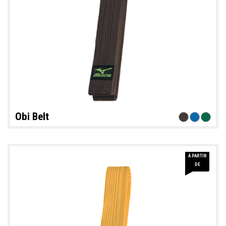
Obi Belt
À PARTIR
16 €
DE