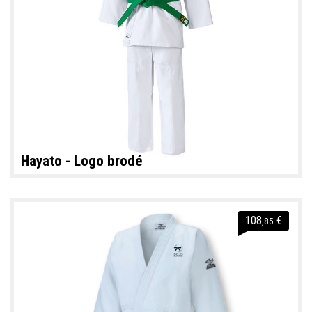
Hayato - Logo brodé
108
€
,85