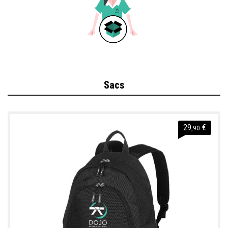
Sacs
29
€
,90