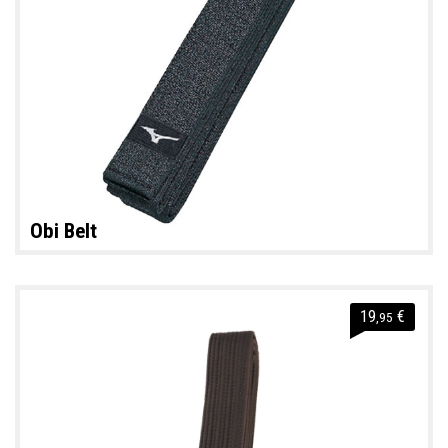
Obi Belt
19
€
,95