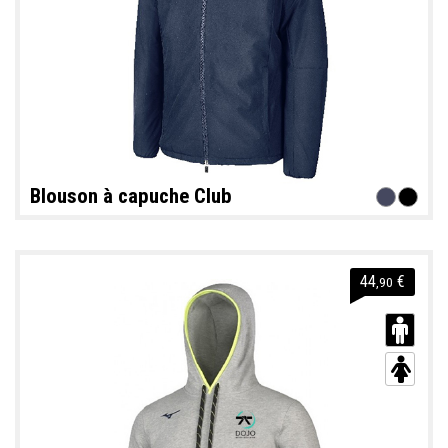
Blouson à capuche Club
44
€
,90