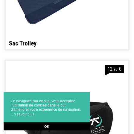
Sac Trolley
12
€
,90
En naviguant sur ce site, vous acceptez
l’utilisation de cookies dans le but
d'améliorer votre expérience de navigation.
En savoir plus
OK