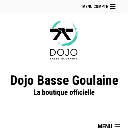
MENU COMPTE
Accueil
Retour à notre site
Facebook
Instagram
Se connecter
Panier (
vide
)
Dojo Basse Goulaine
La boutique officielle
MENU