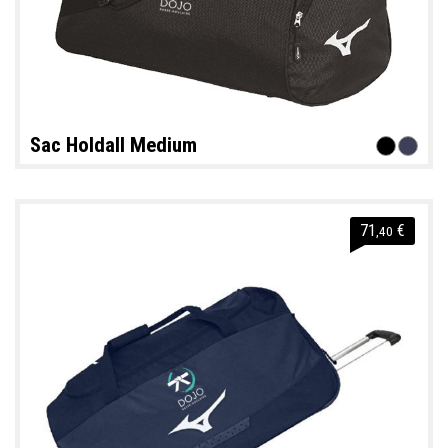
Sac Holdall Medium
71
€
,40