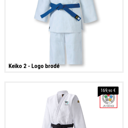
Keiko 2 - Logo brodé
169
€
,90