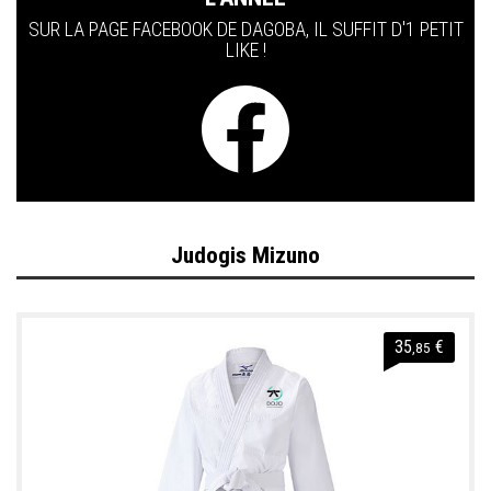
SUR LA PAGE FACEBOOK DE DAGOBA, IL SUFFIT D'1 PETIT
LIKE !
Judogis Mizuno
35
€
,85