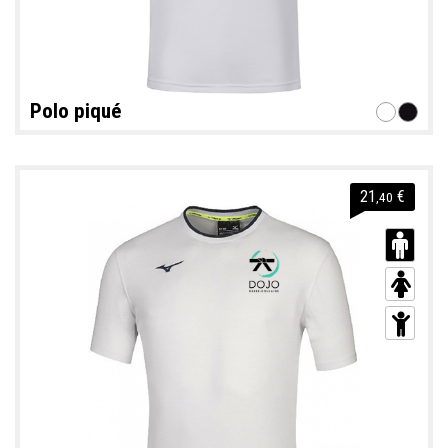
Polo piqué
21
€
,40