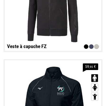
Veste à capuche FZ
59
€
,95