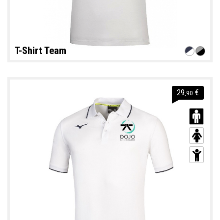
T-Shirt Team
29
€
,90