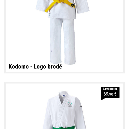
Kodomo - Logo brodé
À PARTIR DE
69
€
,90