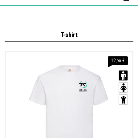
T-shirt
Sweat / Veste
Judogis Mizuno
T-shirt
Ensemble
Sacs
12
€
,90
Casquette / bob
Pantalon