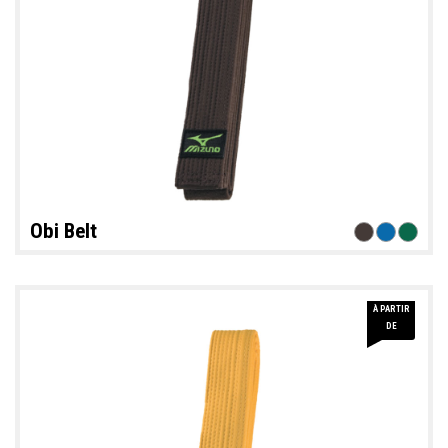
Obi Belt
À PARTIR
16 €
DE