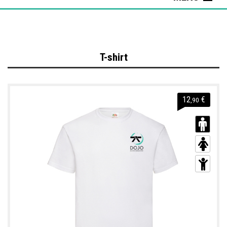
T-shirt
Sweat / Veste
Judogis Mizuno
T-shirt
Ensemble
Sacs
12
€
,90
Casquette / bob
Pantalon