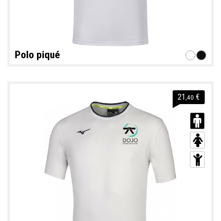
Polo piqué
21
€
,40