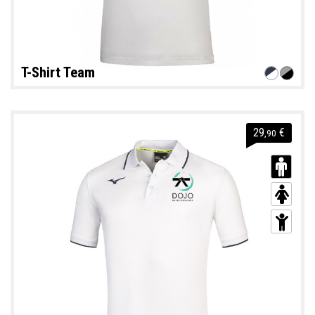
T-Shirt Team
29
€
,90