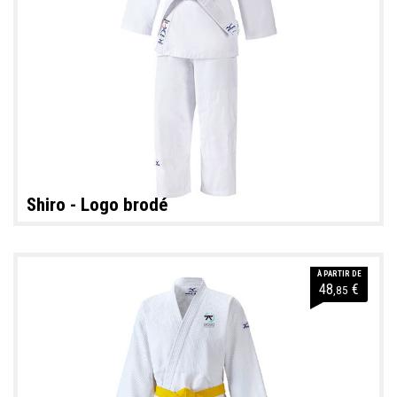
Shiro - Logo brodé
À PARTIR DE
48
€
,85