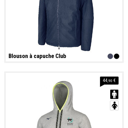
Blouson à capuche Club
44
€
,90