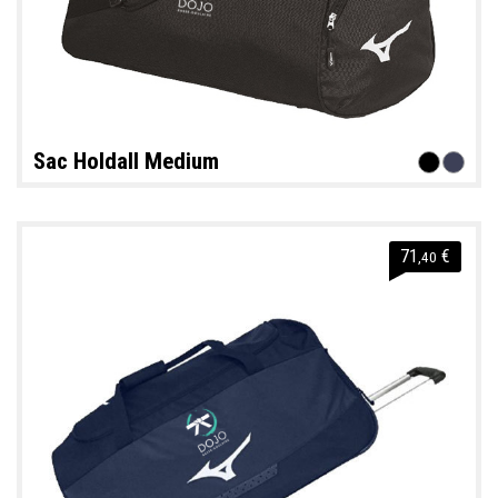
Sac Holdall Medium
71
€
,40