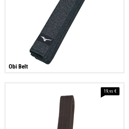
Obi Belt
19
€
,95