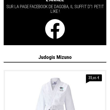
SUR LA PAGE FACEBOOK DE DAGOBA, IL SUFFIT D'1 PETIT
LIKE !
Judogis Mizuno
35
€
,85