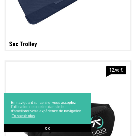
Sac Trolley
12
€
,90
En naviguant sur ce site, vous acceptez
l’utilisation de cookies dans le but
d'améliorer votre expérience de navigation.
En savoir plus
OK