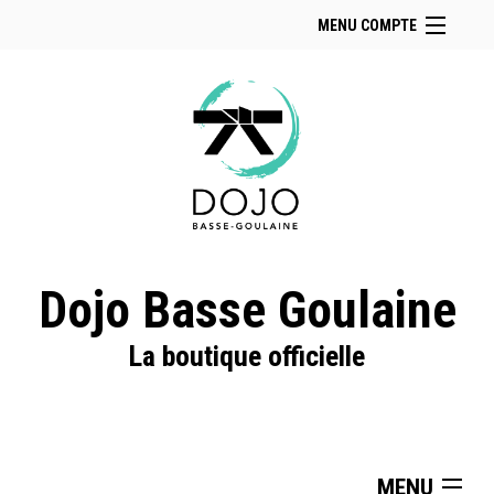
MENU COMPTE
Accueil
Retour à notre site
Facebook
Instagram
Se connecter
Panier (
vide
)
Dojo Basse Goulaine
La boutique officielle
MENU