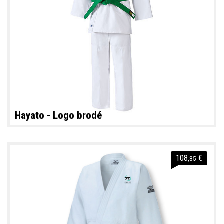
Hayato - Logo brodé
108
€
,85