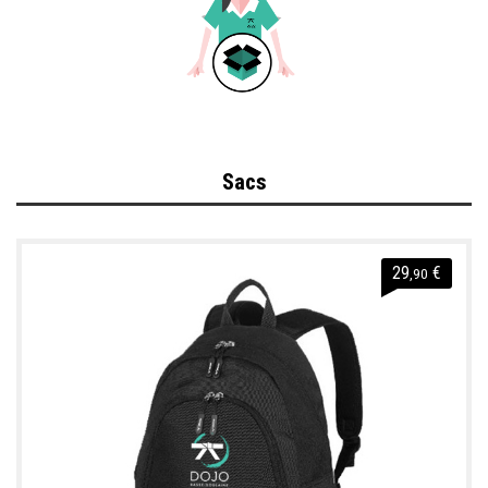
Sacs
29
€
,90