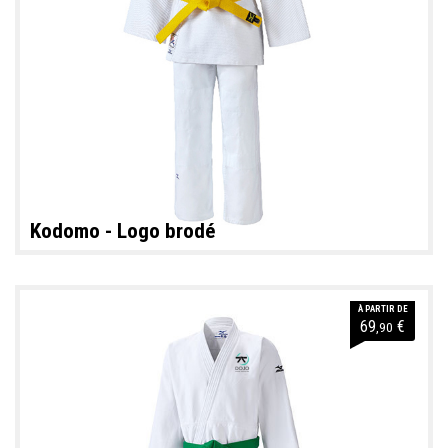
Kodomo - Logo brodé
À PARTIR DE
69
€
,90