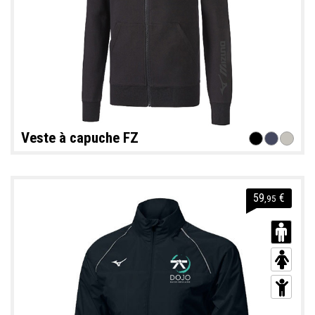
Veste à capuche FZ
59
€
,95