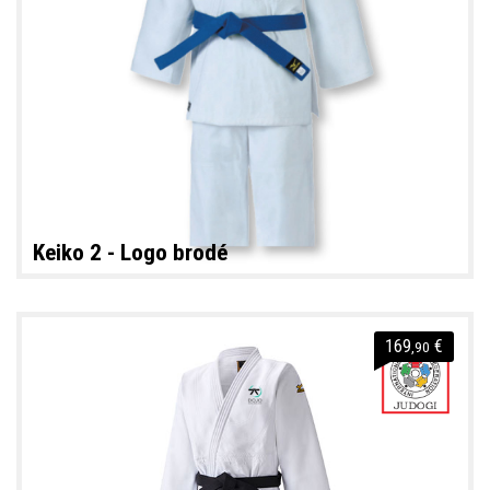
Keiko 2 - Logo brodé
169
€
,90